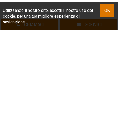
Utilizzando il nostro sito, accetti il nostro uso dei
OK
cookie
, per una tua migliore esperienza di
navigazione.
CHIAMACI
SCRIVICI
HOME
L'AGENZIA
LE NOSTRE PROPOSTE
CHI ACQUISTA
CHI VENDE
DICONO DI NOI
DOVE SIAMO
CONTATTI
Copyright © 2026 Agenzia Immobiliare Spazio Casa | All Rights