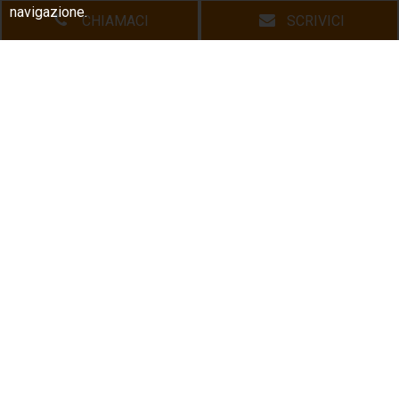
navigazione.
CHIAMACI
SCRIVICI
HOME
L'AGENZIA
LE NOSTRE PROPOSTE
CHI ACQUISTA
CHI VENDE
DICONO DI NOI
DOVE SIAMO
CONTATTI
Copyright © 2026 Agenzia Immobiliare Spazio Casa | All Rights
Reserved |
P.IVA 01570400430
|
Privacy
|
Site Map
|
Cookie Policy
|
Powered By
Gestim