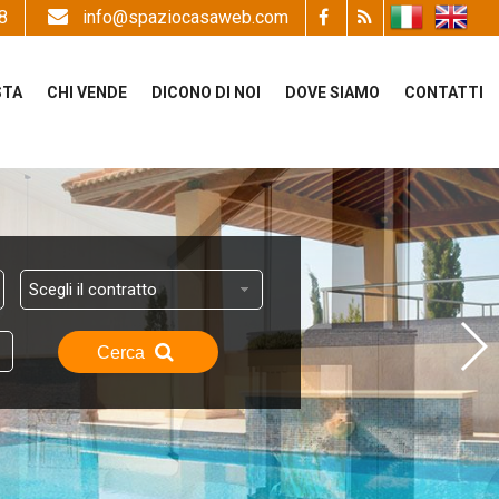
8
info@spaziocasaweb.com
STA
CHI VENDE
DICONO DI NOI
DOVE SIAMO
CONTATTI
Scegli il contratto
Cerca