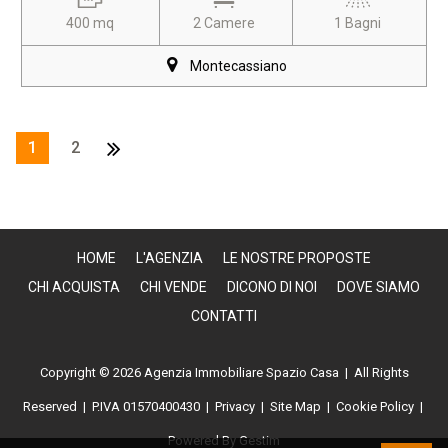
400 mq
2 Camere
1 Bagni
Montecassiano
1
2
HOME
L'AGENZIA
LE NOSTRE PROPOSTE
CHI ACQUISTA
CHI VENDE
DICONO DI NOI
DOVE SIAMO
CONTATTI
Copyright © 2026 Agenzia Immobiliare Spazio Casa | All Rights
Reserved |
P.IVA 01570400430
|
Privacy
|
Site Map
|
Cookie Policy
|
Powered By
Gestim