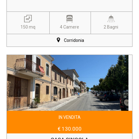
150 mq
4 Camere
2 Bagni
Corridonia
IN VENDITA
€ 130.000