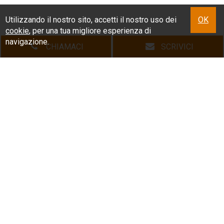
Utilizzando il nostro sito, accetti il nostro uso dei
OK
cookie
, per una tua migliore esperienza di
navigazione.
CHIAMACI
SCRIVICI
HOME
L'AGENZIA
LE NOSTRE PROPOSTE
CHI ACQUISTA
CHI VENDE
DICONO DI NOI
DOVE SIAMO
CONTATTI
Copyright © 2026 Agenzia Immobiliare Spazio Casa | All Rights